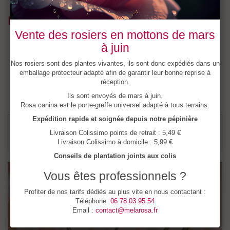
Description détaillée
Vente des rosiers en mottons de mars
Et pourtant si simple !
Grand développement (1.50 à 2 m),
à juin
bonne vigueur et faible sensibilité aux maladies définissent ce
rosier à l’allure sauvage. Une constellation de grandes églantines
Nos rosiers sont des plantes vivantes, ils sont donc expédiés dans un
roses en juin suivies de fruits jusqu’en hiver en font un bon
emballage protecteur adapté afin de garantir leur bonne reprise à
élément pour
constitution de fonds de massif
ou
haies
réception.
champêtres
. Non remontant.
Ils sont envoyés de mars à juin.
Rosa canina est le porte-greffe universel adapté à tous terrains.
Expédition rapide et soignée depuis notre pépinière
.... CONSEILS DE PLANTATION DES
Livraison Colissimo points de retrait : 5,49 €
MOTTONS DE ROSIER ....
Livraison Colissimo à domicile : 5,99 €
Conseils de plantation joints aux colis
Vous êtes professionnels ?
Profiter de nos tarifs dédiés au plus vite en nous contactant :
Téléphone:
06 78 03 95 54
Email :
contact@melarosa.fr