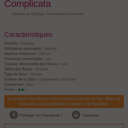
Complicata
Hybride de Gallique, Ascendance inconnue.
Caractéristiques
Famille :
Gallique
Utilisation principale :
arbuste
Hauteur moyenne :
160 cm
Floraison remontante :
non
Couleur dominante des fleurs :
rose
Taille des fleurs :
Grande
Type de fleur :
Simple
Parfum de la fleur :
Légèrement parfumée
Couvre-sol :
Non
Fruits :
Ce produit n'est plus en stock racines nues sur la Vpc. Merci de
demander la disponibilité container à la Pépinière.
Partager sur Facebook !
Imprimer